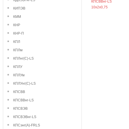
КДВЭВГнг-LS
КПСВВнг-LS
10х2х0,75
КИПЭВ
КММ
КНР
КНР-П
КПЛ
КПЛм
КПЛнг(С)-LS
КПЛУ
КПЛУм
КПЛУнг(С)-LS
КПСВВ
КПСВВнг-LS
КПСВЭВ
КПСВЭВнг-LS
КПСэнг(А)-FRLS