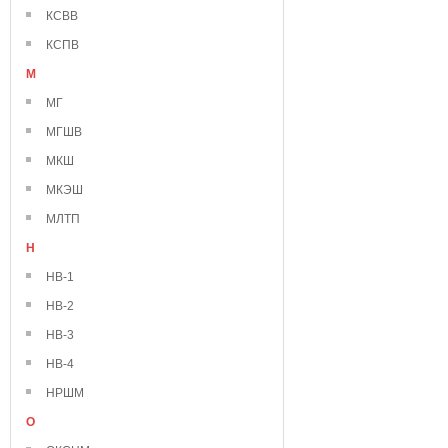
КСВВ
КСПВ
М
МГ
МГШВ
МКШ
МКЭШ
МЛТП
Н
НВ-1
НВ-2
НВ-3
НВ-4
НРШМ
О