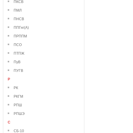
ПКСВ
ПМЛ
ПНСВ
ППГнг(А)
ПРППМ
ПСО
ПТПЖ
ПуВ
ПУГВ
Р
РК
РКГМ
РПШ
РПШЭ
С
СБ-10