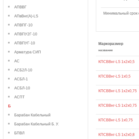
АПВВГ
Минимальный срок
АПвВнг(А)-LS
АПВПГ-10
АПВПУ2Г-10
АПВПУГ-10
Маркоразмер
название
Арматура СИП
АС
КПСВВнг-LS 1х2х0,5
АСБ2Л-10
КПСВВнг-LS 1х0,5
АСБЛ-1
АСБЛ-10
КПСВВнг-LS 1x2x0,75
АСПТ
КПСВВнг-LS 1х2х0,75
Б
Барабан Кабельный
КПСВВнг-LS 1х0,75
Барабан Кабельный Б. У.
БПВЛ
КПСВВнг-LS 1х2х0,8