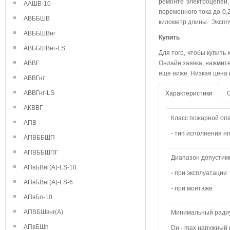
ремонте электроцепей,
ААШВ-10
переменного тока до 0,
АВББШВ
километр длины. Эксплу
АВББШВнг
Купить
АВББШВнг-LS
Для того, чтобы купить
АВВГ
Онлайн заявка, нажмите
еще ниже. Низкая цена 
АВВГнг
АВВГнг-LS
Характеристики
АКВВГ
Класс пожарной опа
АПВ
- тип исполнения нг
АПВББШП
АПВББШПГ
Диапазон допустим
АПвБВнг(А)-LS-10
- при эксплуатации
АПвБВнг(А)-LS-6
- при монтаже
АПвБп-10
АПВБШвнг(А)
Минимальный радиу
АПвБШп
Dн - max наружный 