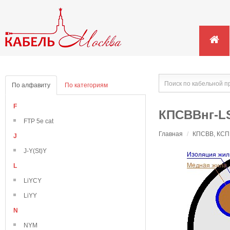
По алфавиту
По категориям
F
КПСВВнг-LS
FTP 5e cat
Главная
/
КПСВВ, КСПВ
J
J-Y(St)Y
L
LiYCY
LiYY
N
NYM