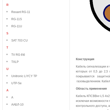
R
Rexant RG-11
RG-11S
RG-11U
S
SAT 703 CU
T
TV RG 6\6
Конструкция
TXLP
Кабель сигнализации и
U
которых от 0,5 до 2,5
Unitronic LiYCY TP
покрываются защитно
газовыделением. Кабел
UTP-5e
Область применения
А
Кабель КПСВВнг-LS 4х2х
А
исключая возможности п
ААБЛ-10
контрольного доступа, 