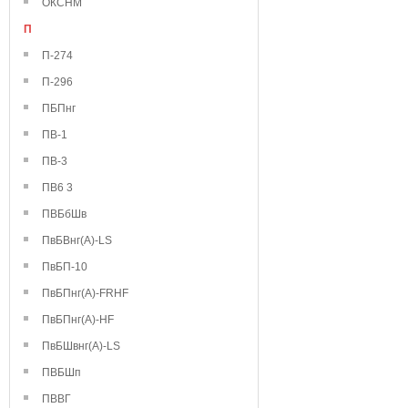
ОКСНМ
П
П-274
П-296
ПБПнг
ПВ-1
ПВ-3
ПВ6 3
ПВБбШв
ПвБВнг(А)-LS
ПвБП-10
ПвБПнг(А)-FRHF
ПвБПнг(А)-HF
ПвБШвнг(А)-LS
ПВБШп
ПВВГ