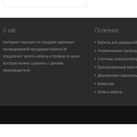
О нас
Полезное
Интернет-магазин по продаже кабельно-
Кабели для домашней
проводниковой продукции Кабель-М
Алюминиевые провода
предлагает купить кабель и провод по цене,
Системы электрообог
которую можно сравнить с ценами
Бронированный кабел
производителя.
Деревянные барабан
Вакансии
Купить кабель