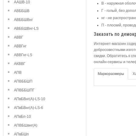
ААШВ-10
В - наружная оболо
Г - голый, без доп
АВББШВ
нг - не распростра
АВББШВнг
П - плоский, пров
АВББШВнг-LS
Заказать по демок
АВВГ
Интернет-магазин соде
АВВГнг
добросовестными изгот
АВВГнг-LS
скидки. Обратитесь к с
онлайн-сервисы и теле
АКВВГ
АПВ
Маркоразмеры
Х
АПВББШП
АПВББШПГ
АПвБВнг(А)-LS-10
АПвБВнг(А)-LS-6
АПвБп-10
АПВБШвнг(А)
АПвБШп