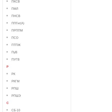
ПКСВ
ПМЛ
ПНСВ
ППГнг(А)
ПРППМ
ПСО
ПТПЖ
ПуВ
ПУГВ
Р
РК
РКГМ
РПШ
РПШЭ
С
СБ-10