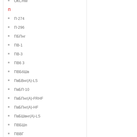
ОКСНМ
П
П-274
П-296
ПБПнг
ПВ-1
ПВ-3
ПВ6 3
ПВБбШв
ПвБВнг(А)-LS
ПвБП-10
ПвБПнг(А)-FRHF
ПвБПнг(А)-HF
ПвБШвнг(А)-LS
ПВБШп
ПВВГ