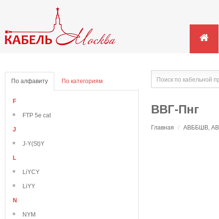
По алфавиту
По категориям
F
ВВГ-Пнг
FTP 5e cat
Главная
/
АВББШВ, АВВ
J
J-Y(St)Y
L
LiYCY
LiYY
N
NYM