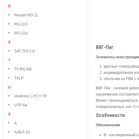
R
Rexant RG-11
RG-11S
RG-11U
S
ВВГ-Пнг
SAT 703 CU
Элементы конструкци
T
круглые токопровод
TV RG 6\6
индивидуальная изо
TXLP
оболочка из ПВХ с
U
ВВГ-Пнг - силовой кабе
напряжение составляет 
Unitronic LiYCY TP
Может прокладываться 
UTP-5e
пожароопасных зон. Сто
А
Особенности
А
Обозначения
ААБЛ-10
В - изоляционный с