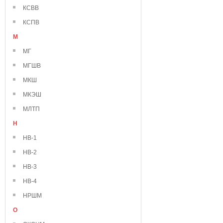
КСВВ
КСПВ
М
МГ
МГШВ
МКШ
МКЭШ
МЛТП
Н
НВ-1
НВ-2
НВ-3
НВ-4
НРШМ
О