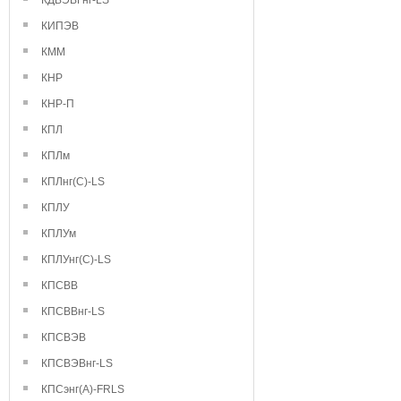
КДВЭВГнг-LS
КИПЭВ
КММ
КНР
КНР-П
КПЛ
КПЛм
КПЛнг(С)-LS
КПЛУ
КПЛУм
КПЛУнг(С)-LS
КПСВВ
КПСВВнг-LS
КПСВЭВ
КПСВЭВнг-LS
КПСэнг(А)-FRLS