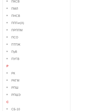
ПКСВ
ПМЛ
ПНСВ
ППГнг(А)
ПРППМ
ПСО
ПТПЖ
ПуВ
ПУГВ
Р
РК
РКГМ
РПШ
РПШЭ
С
СБ-10