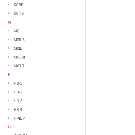
КСВВ
КСПВ
М
МГ
МГШВ
МКШ
МКЭШ
МЛТП
Н
НВ-1
НВ-2
НВ-3
НВ-4
НРШМ
О