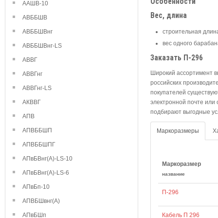
Особенности
ААШВ-10
Вес, длина
АВББШВ
АВББШВнг
строительная длина
вес одного барабана
АВББШВнг-LS
Заказать П-296
АВВГ
Широкий ассортимент в
АВВГнг
российских производите
АВВГнг-LS
покупателей существую
АКВВГ
электронной почте или
подбирают выгодные усл
АПВ
АПВББШП
Маркоразмеры
Х
АПВББШПГ
АПвБВнг(А)-LS-10
Маркоразмер
АПвБВнг(А)-LS-6
название
АПвБп-10
П-296
АПВБШвнг(А)
АПвБШп
Кабель П 296