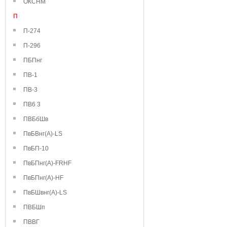
ОКСНМ
П
П-274
П-296
ПБПнг
ПВ-1
ПВ-3
ПВ6 3
ПВБбШв
ПвБВнг(А)-LS
ПвБП-10
ПвБПнг(А)-FRHF
ПвБПнг(А)-HF
ПвБШвнг(А)-LS
ПВБШп
ПВВГ