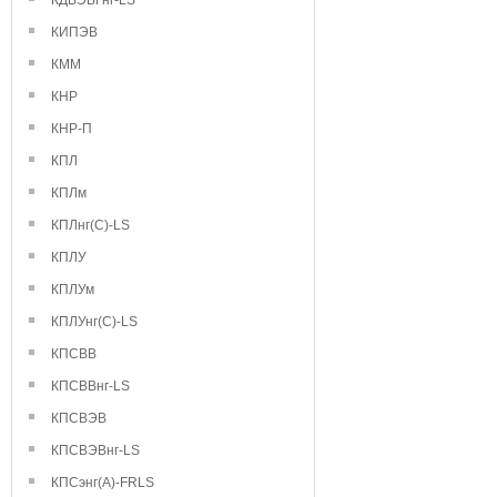
КДВЭВГнг-LS
КИПЭВ
КММ
КНР
КНР-П
КПЛ
КПЛм
КПЛнг(С)-LS
КПЛУ
КПЛУм
КПЛУнг(С)-LS
КПСВВ
КПСВВнг-LS
КПСВЭВ
КПСВЭВнг-LS
КПСэнг(А)-FRLS