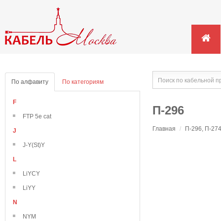
По алфавиту
По категориям
F
П-296
FTP 5e cat
Главная
/
П-296, П-27
J
J-Y(St)Y
L
LiYCY
LiYY
N
NYM