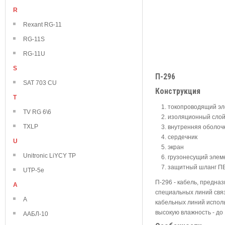
R
Rexant RG-11
RG-11S
RG-11U
S
П-296
SAT 703 CU
Конструкция
T
токопроводящий эле
TV RG 6\6
изоляционный слой
TXLP
внутренняя оболоч
сердечник
U
экран
Unitronic LiYCY TP
грузонесущий элем
защитный шланг П
UTP-5e
П-296 - кабель, предна
А
специальных линий связ
А
кабельных линий испол
высокую влажность - до
ААБЛ-10