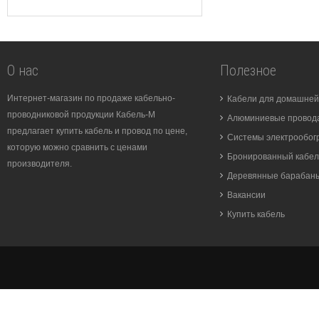
О нас
Полезное
Интернет-магазин по продаже кабельно-
Кабели для домашней
проводниковой продукции Кабель-М
Алюминиевые провода
предлагает купить кабель и провод по цене,
Системы электрообог
которую можно сравнить с ценами
Бронированный кабел
производителя.
Деревянные барабан
Вакансии
Купить кабель