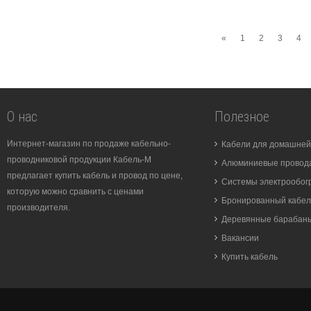
«
1
2
3
4
О нас
Полезное
Интернет-магазин по продаже кабельно-
Кабели для домашней
проводниковой продукции Кабель-М
Алюминиевые провода
предлагает купить кабель и провод по цене,
Системы электрообог
которую можно сравнить с ценами
Бронированный кабел
производителя.
Деревянные барабан
Вакансии
Купить кабель