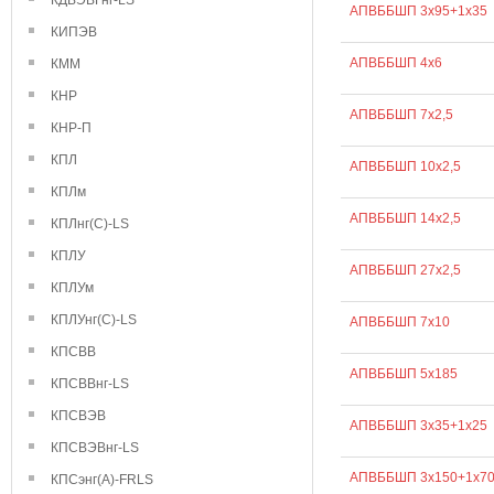
КДВЭВГнг-LS
АПВББШП 3х95+1х35
КИПЭВ
АПВББШП 4х6
КММ
КНР
АПВББШП 7х2,5
КНР-П
КПЛ
АПВББШП 10х2,5
КПЛм
АПВББШП 14х2,5
КПЛнг(С)-LS
КПЛУ
АПВББШП 27х2,5
КПЛУм
КПЛУнг(С)-LS
АПВББШП 7х10
КПСВВ
АПВББШП 5х185
КПСВВнг-LS
КПСВЭВ
АПВББШП 3х35+1х25
КПСВЭВнг-LS
АПВББШП 3х150+1х7
КПСэнг(А)-FRLS