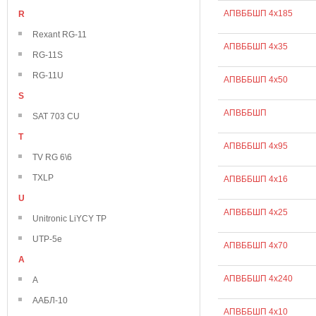
АПВББШП 4х185
R
Rexant RG-11
АПВББШП 4х35
RG-11S
RG-11U
АПВББШП 4х50
S
АПВББШП
SAT 703 CU
T
АПВББШП 4х95
TV RG 6\6
TXLP
АПВББШП 4х16
U
АПВББШП 4х25
Unitronic LiYCY TP
UTP-5e
АПВББШП 4х70
А
АПВББШП 4х240
А
ААБЛ-10
АПВББШП 4х10