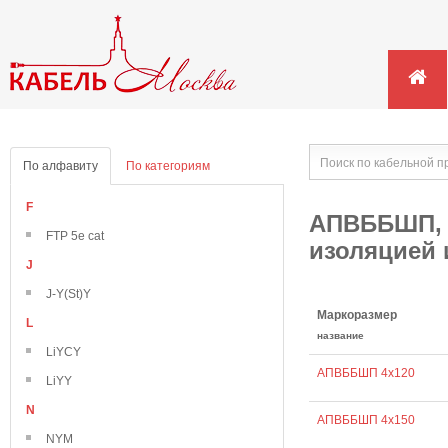
По алфавиту
По категориям
F
АПВББШП, 
FTP 5e cat
изоляцией 
J
J-Y(St)Y
Маркоразмер
L
название
LiYCY
АПВББШП 4х120
LiYY
N
АПВББШП 4х150
NYM