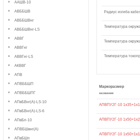
ААШВ-10
АВББШВ
Радиус изгиба кабе
АВББШВнг
Температура окружа
АВББШВнг-LS
АВВГ
Температура окружа
АВВГнг
Температура токопр
АВВГнг-LS
АКВВГ
АПВ
АПВББШП
Маркоразмер
АПВББШПГ
название
АПвБВнг(А)-LS-10
АПВПУ2Г-10 1х35+1х1
АПвБВнг(А)-LS-6
АПВПУ2Г-10 1х50+1х2
АПвБп-10
АПВБШвнг(А)
АПВПУ2Г-10 1х50+1х1
АПвБШп