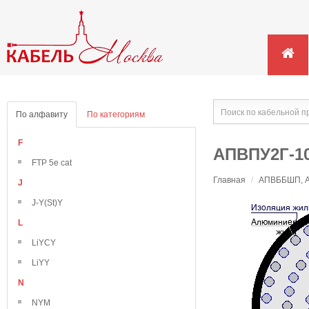
По алфавиту
По категориям
F
АПВПУ2Г-10
FTP 5e cat
Главная
/
АПВББШП, АП
J
J-Y(St)Y
L
LiYCY
LiYY
N
NYM