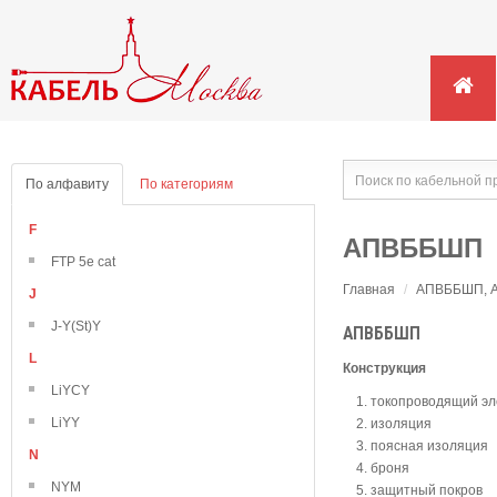
По алфавиту
По категориям
F
АПВББШП
FTP 5e cat
Главная
/
АПВББШП, АП
J
J-Y(St)Y
АПВББШП
L
Конструкция
LiYCY
токопроводящий э
LiYY
изоляция
поясная изоляция
N
броня
NYM
защитный покров