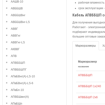
ААШВ-10
рабочая влажность 
срок эксплуатации -
АВББШВ
Кабель АПВББШП с
АВББШВнг
АВББШВнг-LS
Для получения выгодног
Работают - электронная
АВВГ
подбирают индивидуаль
АВВГнг
большие оптовые заказ
АВВГнг-LS
Маркоразмеры
Х
АКВВГ
АПВ
Маркоразмер
АПВББШП
название
АПВББШПГ
АПВББШП
АПвБВнг(А)-LS-10
АПвБВнг(А)-LS-6
АПВББШП 1х240
АПвБп-10
АПВБШвнг(А)
АПВББШП 2х6
АПвБШп