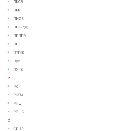
ПКСВ
ПМЛ
ПНСВ
ППГнг(А)
ПРППМ
ПСО
ПТПЖ
ПуВ
ПУГВ
Р
РК
РКГМ
РПШ
РПШЭ
С
СБ-10