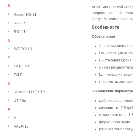
R
АПВББШП - силой кабель
напряжение - 1 кВ. Раб
Rexant RG-11
среде. Максимальная вы
RG-11S
Особенности
RG-11U
Обозначения
S
А - алюминиевый п
SAT 703 CU
Пв - изоляция из с
T
Б - стальная броня
TV RG 6\6
б - без разделител
Шп - внешний защит
TXLP
г - герметизирующи
U
Технические параметр
Unitronic LiYCY TP
UTP-5e
рабочее напряжение
сечения - от 2.5 до
А
количество жил - 1-
А
форма проводника -
ААБЛ-10
рабочая температура