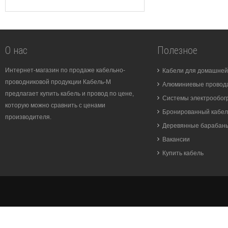
О нас
Полезное
Интернет-магазин по продаже кабельно-
Кабели для домашней
проводниковой продукции Кабель-М
Алюминиевые провода
предлагает купить кабель и провод по цене,
Системы электрообог
которую можно сравнить с ценами
Бронированный кабел
производителя.
Деревянные барабан
Вакансии
Купить кабель