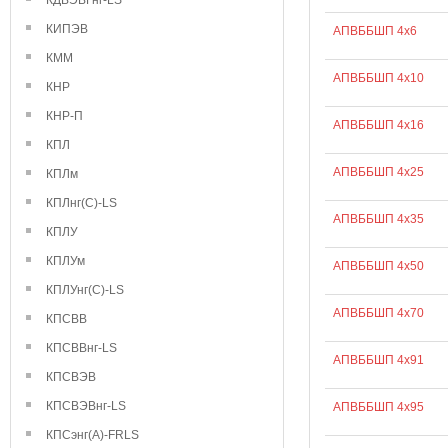
КДВЭВГнг-LS
КИПЭВ
АПВББШП 4х6
КММ
АПВББШП 4х10
КНР
КНР-П
АПВББШП 4х16
КПЛ
АПВББШП 4х25
КПЛм
КПЛнг(С)-LS
АПВББШП 4х35
КПЛУ
КПЛУм
АПВББШП 4х50
КПЛУнг(С)-LS
АПВББШП 4х70
КПСВВ
КПСВВнг-LS
АПВББШП 4х91
КПСВЭВ
КПСВЭВнг-LS
АПВББШП 4х95
КПСэнг(А)-FRLS