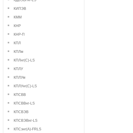
КДВЭВГнг-LS
КИПЭВ
КММ
КНР
КНР-П
КПЛ
КПЛм
КПЛнг(С)-LS
КПЛУ
КПЛУм
КПЛУнг(С)-LS
КПСВВ
КПСВВнг-LS
КПСВЭВ
КПСВЭВнг-LS
КПСэнг(А)-FRLS