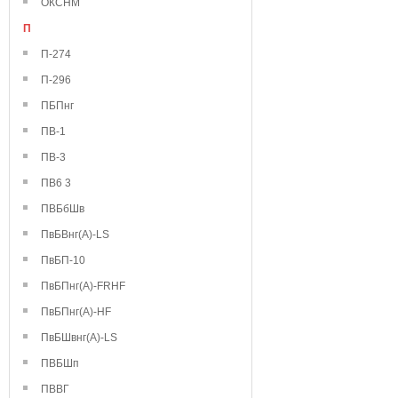
ОКСНМ
П
П-274
П-296
ПБПнг
ПВ-1
ПВ-3
ПВ6 3
ПВБбШв
ПвБВнг(А)-LS
ПвБП-10
ПвБПнг(А)-FRHF
ПвБПнг(А)-HF
ПвБШвнг(А)-LS
ПВБШп
ПВВГ