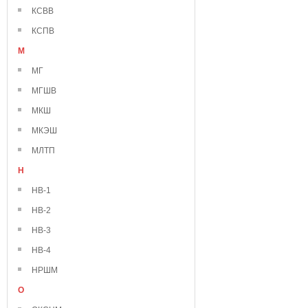
КСВВ
КСПВ
М
МГ
МГШВ
МКШ
МКЭШ
МЛТП
Н
НВ-1
НВ-2
НВ-3
НВ-4
НРШМ
О