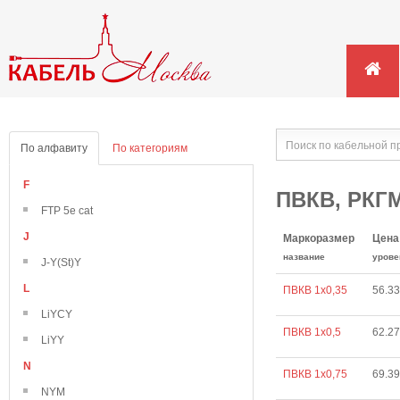
По алфавиту
По категориям
F
ПВКВ, РКГМ
FTP 5e cat
J
Маркоразмер
Цена
название
урове
J-Y(St)Y
L
ПВКВ 1х0,35
56.33
LiYCY
ПВКВ 1х0,5
62.27
LiYY
N
ПВКВ 1х0,75
69.39
NYM