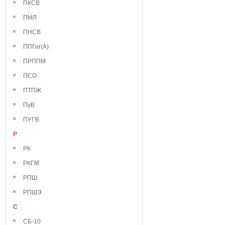
ПКСВ
ПМЛ
ПНСВ
ППГнг(А)
ПРППМ
ПСО
ПТПЖ
ПуВ
ПУГВ
Р
РК
РКГМ
РПШ
РПШЭ
С
СБ-10