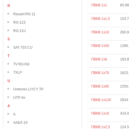
ПВКВ 1х1
85.98
R
Rexant RG-11
ПВКВ 1х1,5
103.
RG-11S
RG-11U
ПВКВ 1х10
260.
S
ПВКВ 1х50
1286
SAT 703 CU
T
ПВКВ 1х6
183.
TV RG 6\6
TXLP
ПВКВ 1х70
1823
U
ПВКВ 1х95
2250
Unitronic LiYCY TP
UTP-5e
ПВКВ 1х120
2834
А
ПВКВ 1х16
424.
А
ААБЛ-10
ПВКВ 1х2,5
124.