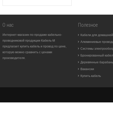
О нас
Полезное
Интернет-магазин по продаже кабельно-
Кабели для домашней
проводниковой продукции Кабель-М
Алюминиевые провода
предлагает купить кабель и провод по цене,
Системы электрообог
которую можно сравнить с ценами
Бронированный кабел
производителя.
Деревянные барабан
Вакансии
Купить кабель