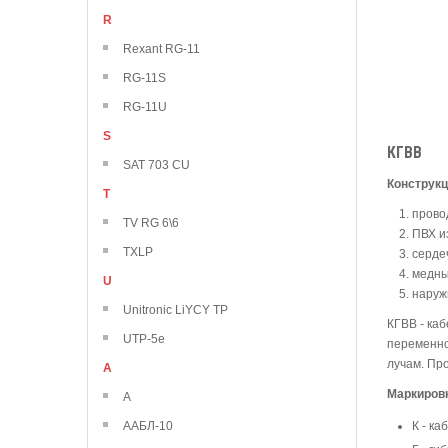
R
Rexant RG-11
RG-11S
RG-11U
S
КГВВ
SAT 703 CU
Конструк
T
прово
TV RG 6\6
ПВХ и
TXLP
серде
медны
U
наруж
Unitronic LiYCY TP
КГВВ - ка
UTP-5e
переменно
лучам. Пр
А
Маркиров
А
ААБЛ-10
К - ка