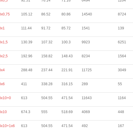
3х0,5
92.51
76.14
71.16
6494
1104
3х0,75
105.12
86.52
80.86
14540
8724
3х1
111.44
91.72
85.72
1541
139
3х1,5
130.39
107.32
100.3
9923
6251
3х2,5
192.96
158.82
148.43
8234
1564
3х4
288.48
237.44
221.91
11725
3049
3х6
411
338.28
316.15
289
55
3х10+0
613
504.55
471.54
11643
1164
3х10
674.3
555
518.69
4069
448
3х10+1х6
613
504.55
471.54
492
167