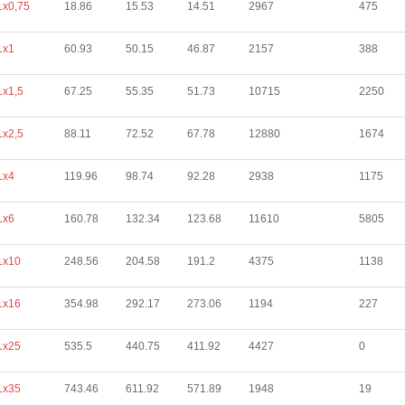
1х0,75
18.86
15.53
14.51
2967
475
1х1
60.93
50.15
46.87
2157
388
1х1,5
67.25
55.35
51.73
10715
2250
1х2,5
88.11
72.52
67.78
12880
1674
1х4
119.96
98.74
92.28
2938
1175
1х6
160.78
132.34
123.68
11610
5805
1х10
248.56
204.58
191.2
4375
1138
1х16
354.98
292.17
273.06
1194
227
1х25
535.5
440.75
411.92
4427
0
1х35
743.46
611.92
571.89
1948
19