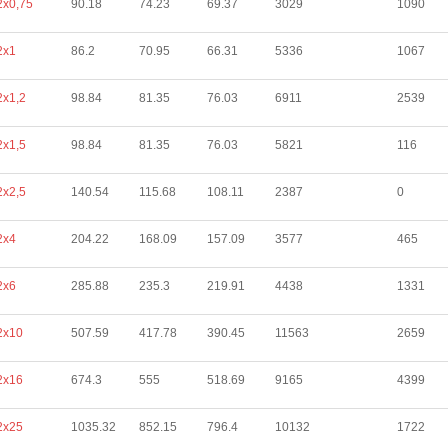
2х0,75
90.18
74.23
69.37
3029
1090
2х1
86.2
70.95
66.31
5336
1067
2х1,2
98.84
81.35
76.03
6911
2539
2х1,5
98.84
81.35
76.03
5821
116
2х2,5
140.54
115.68
108.11
2387
0
2х4
204.22
168.09
157.09
3577
465
2х6
285.88
235.3
219.91
4438
1331
2х10
507.59
417.78
390.45
11563
2659
2х16
674.3
555
518.69
9165
4399
2х25
1035.32
852.15
796.4
10132
1722