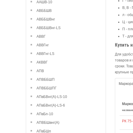
Г - ги
ААШВ-10
В, В -
АВББШВ
л - об
АВББШВнг
Ц - ц
АВББШВнг-LS
П - п
Т - дл
АВВГ
Купить н
АВВГнг
АВВГнг-LS
Для удобс
товаров и
АКВВГ
сроки. То
АПВ
крупные п
АПВББШП
Маркор
АПВББШПГ
АПвБВнг(А)-LS-10
Марко
АПвБВнг(А)-LS-6
назван
АПвБп-10
РК 75
АПВБШвнг(А)
АПвБШп