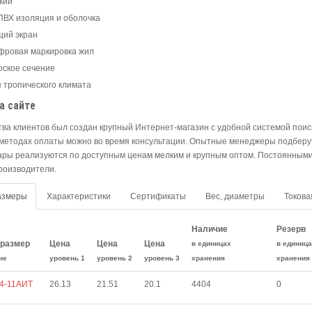
бкий
 ПВХ изоляция и оболочка
щий экран
ифровая маркировка жил
лоское сечение
я тропического климата
а сайте
тва клиентов был создан крупный Интернет-магазин с удобной системой пои
 методах оплаты можно во время консультации. Опытные менеджеры подберу
вары реализуются по доступным ценам мелким и крупным оптом. Постоянны
роизводители.
азмеры
Характеристики
Сертификаты
Вес, диаметры
Токова
Наличие
Резерв
размер
Цена
Цена
Цена
в единицах
в единиц
ие
уровень 1
уровень 2
уровень 3
хранения
хранения
-4-11АИТ
26.13
21.51
20.1
4404
0