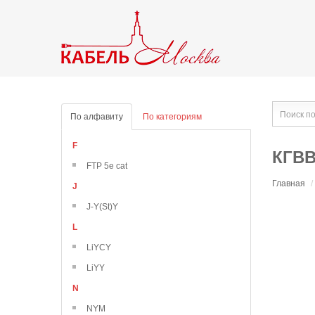
По алфавиту
По категориям
F
КГВ
FTP 5e cat
Главная
/
J
J-Y(St)Y
L
LiYCY
LiYY
N
NYM