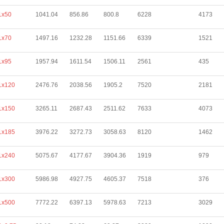
1х50
1041.04
856.86
800.8
6228
4173
1х70
1497.16
1232.28
1151.66
6339
1521
1х95
1957.94
1611.54
1506.11
2561
435
1х120
2476.76
2038.56
1905.2
7520
2181
1х150
3265.11
2687.43
2511.62
7633
4073
1х185
3976.22
3272.73
3058.63
8120
1462
1х240
5075.67
4177.67
3904.36
1919
979
1х300
5986.98
4927.75
4605.37
7518
376
1х500
7772.22
6397.13
5978.63
7213
3029