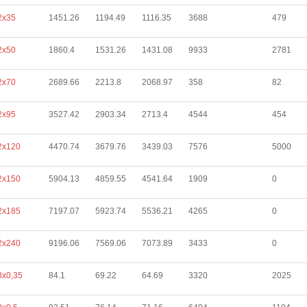
2х35
1451.26
1194.49
1116.35
3688
479
2х50
1860.4
1531.26
1431.08
9933
2781
2х70
2689.66
2213.8
2068.97
358
82
2х95
3527.42
2903.34
2713.4
4544
454
2х120
4470.74
3679.76
3439.03
7576
5000
2х150
5904.13
4859.55
4541.64
1909
0
2х185
7197.07
5923.74
5536.21
4265
0
2х240
9196.06
7569.06
7073.89
3433
0
3х0,35
84.1
69.22
64.69
3320
2025