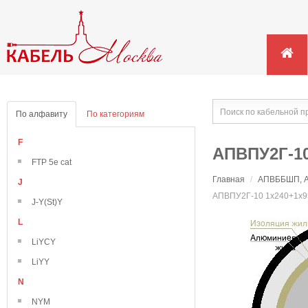
По алфавиту
По категориям
F
АПВПУ2Г-10
FTP 5e cat
Главная
/
АПВББШП, АП
J
АПВПУ2Г-10 1х240+1х9
J-Y(St)Y
L
LiYCY
LiYY
N
NYM