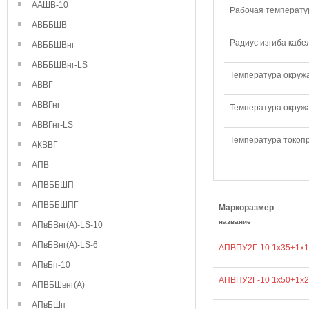
ААШВ-10
Рабочая температур
АВББШВ
Радиус изгиба кабе
АВББШВнг
АВББШВнг-LS
Температура окружа
АВВГ
АВВГнг
Температура окружа
АВВГнг-LS
Температура токопр
АКВВГ
АПВ
АПВББШП
АПВББШПГ
Маркоразмер
название
АПвБВнг(А)-LS-10
АПвБВнг(А)-LS-6
АПВПУ2Г-10 1х35+1х1
АПвБп-10
АПВПУ2Г-10 1х50+1х2
АПВБШвнг(А)
АПвБШп