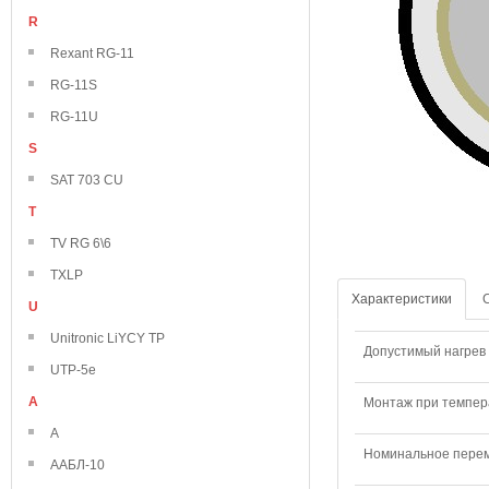
R
Rexant RG-11
RG-11S
RG-11U
S
SAT 703 CU
T
TV RG 6\6
TXLP
Характеристики
U
Unitronic LiYCY TP
Допустимый нагрев 
UTP-5e
А
Монтаж при темпера
А
Номинальное переме
ААБЛ-10