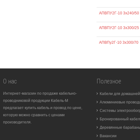
АПВПУ2Г-10 3х240/50
АПВПУ2Г-10 3х300/25
АПВПу2Г-10 3х300/70
О нас
Полезное
Интернет-магазин по продаже кабельно-
Кабели для домашней
проводниковой продукции Кабель-М
Алюминиевые провода
предлагает купить кабель и провод по цене,
Системы электрообог
которую можно сравнить с ценами
Бронированный кабел
производителя.
Деревянные барабан
Вакансии