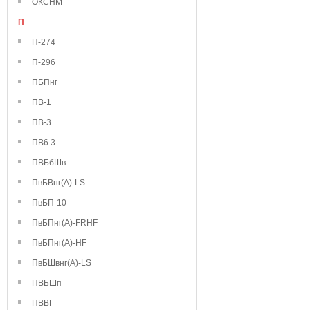
ОКСНМ
П
П-274
П-296
ПБПнг
ПВ-1
ПВ-3
ПВ6 3
ПВБбШв
ПвБВнг(А)-LS
ПвБП-10
ПвБПнг(А)-FRHF
ПвБПнг(А)-HF
ПвБШвнг(А)-LS
ПВБШп
ПВВГ