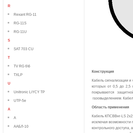
R
Rexant RG-11
RG-11S
RG-11U
S
SAT 703 CU
T
TV RG 6\6
Конструкция
TXLP
Кабель сигнализации и
U
которых от 0,5 до 2,5
Unitronic LiYCY TP
покрываются защитно
газовыделением. Кабел
UTP-5e
Область применения
А
Кабель КПСВВнг-LS 2х2х
А
исключая возможности п
ААБЛ-10
контрольного доступа, 