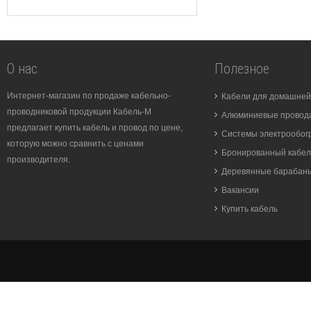
О нас
Полезное
Интернет-магазин по продаже кабельно-
Кабели для домашней
проводниковой продукции Кабель-М
Алюминиевые провода
предлагает купить кабель и провод по цене,
Системы электрообог
которую можно сравнить с ценами
Бронированный кабел
производителя.
Деревянные барабан
Вакансии
Купить кабель