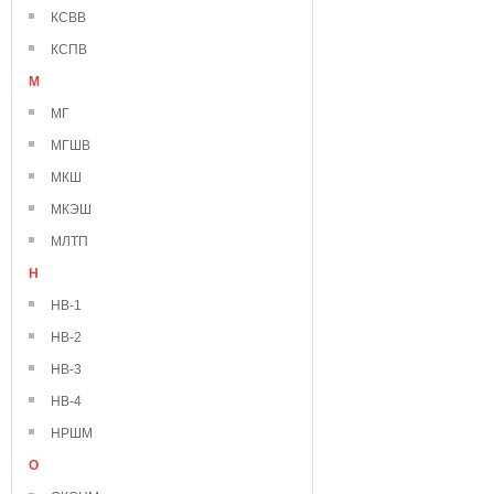
КСВВ
КСПВ
М
МГ
МГШВ
МКШ
МКЭШ
МЛТП
Н
НВ-1
НВ-2
НВ-3
НВ-4
НРШМ
О