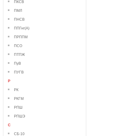
ПКСВ
ПМЛ
ПНСВ
ППГнг(А)
ПРППМ
ПСО
ПТПЖ
ПуВ
ПУГВ
Р
РК
РКГМ
РПШ
РПШЭ
С
СБ-10