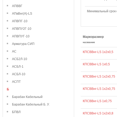
АПВВГ
Минимальный срок
АПвВнг(А)-LS
АПВПГ-10
АПВПУ2Г-10
АПВПУГ-10
Маркоразмер
название
Арматура СИП
АС
КПСВВнг-LS 1х2х0,5
АСБ2Л-10
КПСВВнг-LS 1х0,5
АСБЛ-1
АСБЛ-10
КПСВВнг-LS 1x2x0,75
АСПТ
КПСВВнг-LS 1х2х0,75
Б
Барабан Кабельный
КПСВВнг-LS 1х0,75
Барабан Кабельный Б. У.
БПВЛ
КПСВВнг-LS 1х2х0,8