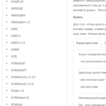
ремонте электроцепей,
ААШВ-10
переменного тока до 0,
АВББШВ
километр длины. Эксплу
АВББШВнг
Купить
АВББШВнг-LS
Для того, чтобы купить
АВВГ
Онлайн заявка, нажмите
еще ниже. Низкая цена 
АВВГнг
АВВГнг-LS
Характеристики
АКВВГ
Класс пожарной опа
АПВ
- тип исполнения нг
АПВББШП
АПВББШПГ
Диапазон допустим
АПвБВнг(А)-LS-10
- при эксплуатации
АПвБВнг(А)-LS-6
- при монтаже
АПвБп-10
АПВБШвнг(А)
Минимальный радиу
АПвБШп
Dн - max наружный 