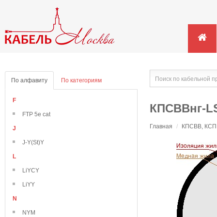
По алфавиту
По категориям
F
КПСВВнг-LS
FTP 5e cat
Главная
/
КПСВВ, КСПВ
J
J-Y(St)Y
L
LiYCY
LiYY
N
NYM