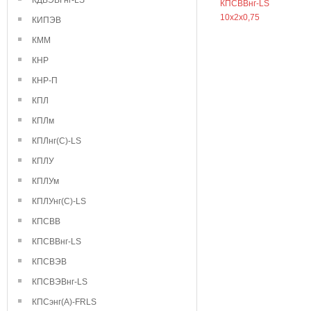
КДВЭВГнг-LS
КПСВВнг-LS
10х2х0,75
КИПЭВ
КММ
КНР
КНР-П
КПЛ
КПЛм
КПЛнг(С)-LS
КПЛУ
КПЛУм
КПЛУнг(С)-LS
КПСВВ
КПСВВнг-LS
КПСВЭВ
КПСВЭВнг-LS
КПСэнг(А)-FRLS