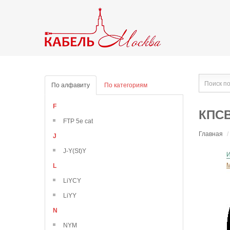
По алфавиту
По категориям
F
КПСВ
FTP 5e cat
Главная
/
J
J-Y(St)Y
L
LiYCY
LiYY
N
NYM