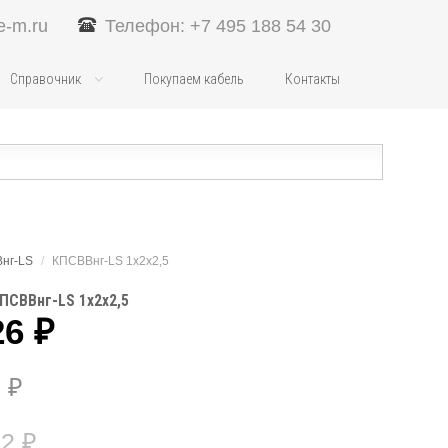
e-m.ru
Телефон: +7 495 188 54 30
Справочник
Покупаем кабель
Контакты
нг-LS
/
КПСВВнг-LS 1х2х2,5
ПСВВнг-LS 1х2х2,5
26
₽
5
₽
02
₽