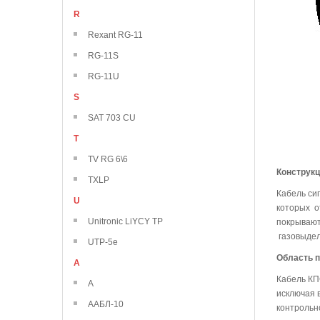
R
Rexant RG-11
RG-11S
RG-11U
S
SAT 703 CU
T
TV RG 6\6
Конструк
TXLP
Кабель си
U
которых о
Unitronic LiYCY TP
покрываю
газовыдел
UTP-5e
Область 
А
Кабель КП
А
исключая 
ААБЛ-10
контрольно