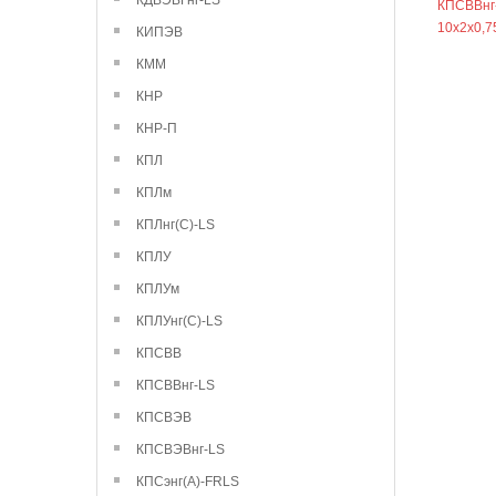
КДВЭВГнг-LS
КПСВВнг
10х2х0,7
КИПЭВ
КММ
КНР
КНР-П
КПЛ
КПЛм
КПЛнг(С)-LS
КПЛУ
КПЛУм
КПЛУнг(С)-LS
КПСВВ
КПСВВнг-LS
КПСВЭВ
КПСВЭВнг-LS
КПСэнг(А)-FRLS