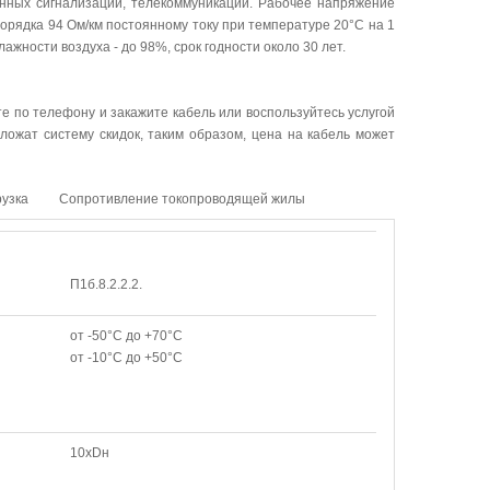
анных сигнализаций, телекоммуникаций. Рабочее напряжение
порядка 94 Ом/км постоянному току при температуре 20°C на 1
жности воздуха - до 98%, срок годности около 30 лет.
те по телефону и закажите кабель или воспользуйтесь услугой
ложат систему скидок, таким образом, цена на кабель может
рузка
Сопротивление токопроводящей жилы
П1б.8.2.2.2.
от -50°С до +70°С
от -10°С до +50°С
10хDн