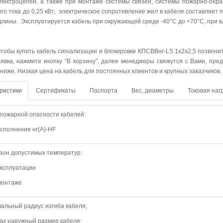
лектроцепей, а также при монтаже системы связей, системы пожарно-охр
го тока до 0,25 кВт, электрическое сопротивление жил в кабеле составляет 
длины. Эксплуатируется кабель при окружающей среде -40°C до +70°C, при вла
 чтобы купить кабель сигнализации и блокировки КПСВВнг-LS 1х2х2,5 позвони
явка, нажмите кнопку “В корзину”, далее менеджеры свяжутся с Вами, пред
ниже. Низкая цена на кабель для постоянных клиентов и крупных заказчиков.
ристики
Сертификаты
Паспорта
Вес, диаметры
Токовая наг
 пожарной опасности кабелей:
исполнения нг(А)-HF
зон допустимых температур:
эксплуатации
 монтаже
альный радиус изгиба кабеля,
max наружный размер кабеля: