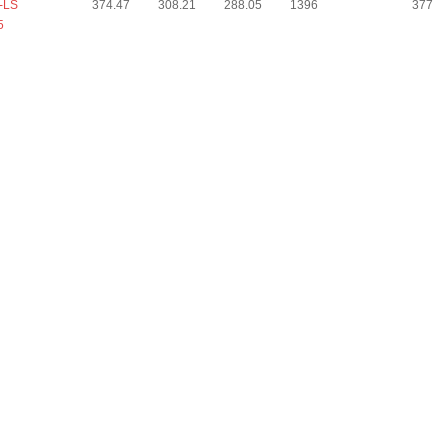
-LS
374.47
308.21
288.05
1396
377
5