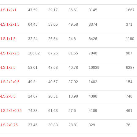
-LS 1х2х1
47.59
39.17
36.61
3145
1667
LS 1х2х1,5
64.45
53.05
49.58
3374
371
LS 1х1,5
32.24
26.54
24.8
8426
1180
LS 1х2х2,5
106.02
87.26
81.55
7048
987
LS 1х2,5
53.01
43.63
40.78
10839
6287
LS 2х2х0,5
49.3
40.57
37.92
1402
154
LS 2х0,5
24.67
20.31
18.98
4398
748
LS 2х2х0,75
74.88
61.63
57.6
4189
461
LS 2х0,75
37.45
30.83
28.81
329
76