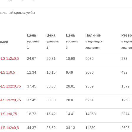
альный срок службы
Цена
Цена
Цена
Наличие
Резер
змер
уровень
уровень
уровень
в единицах
в един
1
2
3
хранения
хранен
LS 1х2х0,5
24.67
20.31
18.98
9085
273
LS 1х0,5
12.34
10.15
9.49
3086
432
LS 1x2x0,75
37.45
30.83
28.81
9869
1579
LS 1х2х0,75
37.45
30.83
28.81
6251
1250
LS 1х0,75
18.73
15.42
14.41
14058
3374
LS 1х2х0,8
44.37
36.52
34.13
11230
2695