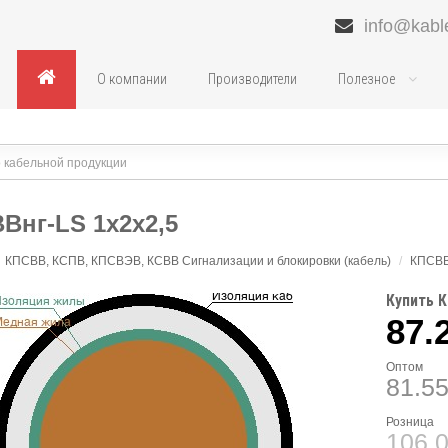
info@kabl
О компании
Производители
Полезное
Внг-LS 1х2х2,5
КПСВВ, КСПВ, КПСВЭВ, КСВВ Сигнализации и блокировки (кабель)
/
КПСВВ
Купить К
87.
Оптом
81.5
Розница
106.