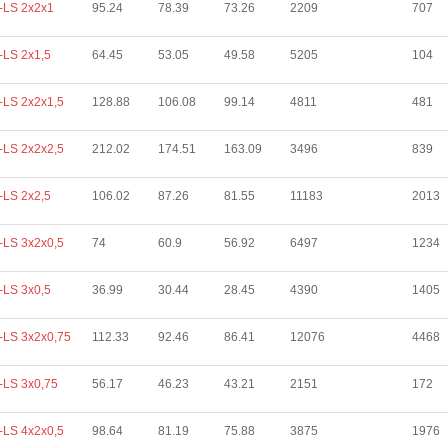
-LS 2х2х1
95.24
78.39
73.26
2209
707
LS 2х1,5
64.45
53.05
49.58
5205
104
LS 2х2х1,5
128.88
106.08
99.14
4811
481
LS 2х2х2,5
212.02
174.51
163.09
3496
839
LS 2х2,5
106.02
87.26
81.55
11183
2013
LS 3х2х0,5
74
60.9
56.92
6497
1234
LS 3х0,5
36.99
30.44
28.45
4390
1405
LS 3х2х0,75
112.33
92.46
86.41
12076
4468
LS 3х0,75
56.17
46.23
43.21
2151
172
LS 4х2х0,5
98.64
81.19
75.88
3875
1976