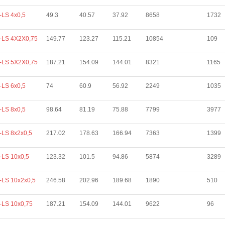
LS 4х0,5
49.3
40.57
37.92
8658
1732
-LS 4Х2Х0,75
149.77
123.27
115.21
10854
109
-LS 5Х2Х0,75
187.21
154.09
144.01
8321
1165
LS 6х0,5
74
60.9
56.92
2249
1035
LS 8х0,5
98.64
81.19
75.88
7799
3977
LS 8х2х0,5
217.02
178.63
166.94
7363
1399
LS 10х0,5
123.32
101.5
94.86
5874
3289
LS 10х2х0,5
246.58
202.96
189.68
1890
510
LS 10х0,75
187.21
154.09
144.01
9622
96