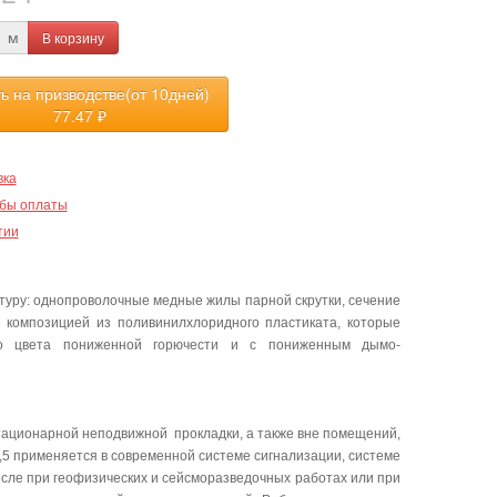
В корзину
м
ть на призводстве(от 10дней)
77.47
₽
вка
бы оплаты
тии
туру: однопроволочные медные жилы парной скрутки, сечение
е композицией из поливинилхлоридного пластиката, которые
ого цвета пониженной горючести и с пониженным дымо-
стационарной неподвижной прокладки, а также вне помещений,
,5 применяется в современной системе сигнализации, системе
 числе при геофизических и сейсморазведочных работах или при