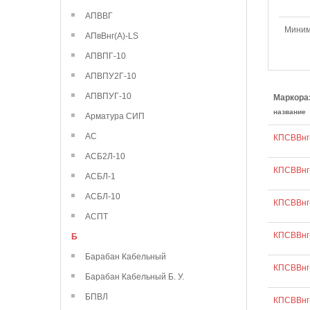
АПВВГ
Миним
АПвВнг(А)-LS
АПВПГ-10
АПВПУ2Г-10
АПВПУГ-10
Маркора
название
Арматура СИП
АС
КПСВВнг-
АСБ2Л-10
КПСВВнг-
АСБЛ-1
АСБЛ-10
КПСВВнг-
АСПТ
КПСВВнг-
Б
Барабан Кабельный
КПСВВнг-
Барабан Кабельный Б. У.
БПВЛ
КПСВВнг-