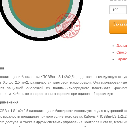
Заказа
Доста
Спосо
Гаран
ция
гнализации и блокировки КПСВВнг-LS 1х2х2,5 представляет следующую струк
т 0,5 до 2,5 мм2, различаются цветовой маркировкой. Они изолированны
тся защитной оболочкой из поливинилхлоридного пластиката красн
ением. Кабель не распространяет горение при одиночной прокладке.
применения
СВВнг-LS 1х2х2,5 сигнализации и блокировки используется для внутренней 
возможности попадания прямого солнечного света. Кабель КПСВВнг-LS 1х2х2
го доступа, а также в других системах управления, контроля и связи, в том