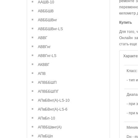
ремонте э
ААШВ-10
переменно
АВББШВ
километр 
АВББШВнг
Купить
АВББШВнг-LS
Для того,
АВВГ
Онлайн за
стать еще 
АВВГнг
АВВГнг-LS
Характе
АКВВГ
Класс
АПВ
- тип 
АПВББШП
АПВББШПГ
Диапа
АПвБВнг(А)-LS-10
- при 
АПвБВнг(А)-LS-6
- при
АПвБп-10
АПВБШвнг(А)
Миним
АПвБШп
Dн - 