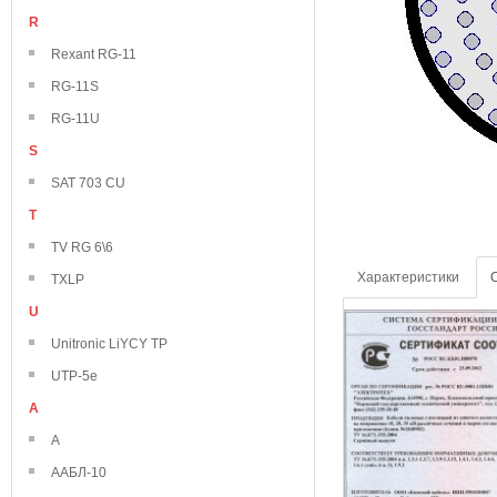
R
Rexant RG-11
RG-11S
RG-11U
S
SAT 703 CU
T
TV RG 6\6
Характеристики
TXLP
U
Unitronic LiYCY TP
UTP-5e
А
А
ААБЛ-10