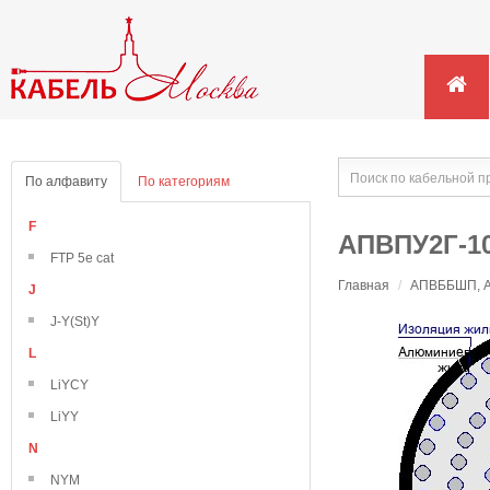
По алфавиту
По категориям
F
АПВПУ2Г-10
FTP 5e cat
Главная
/
АПВББШП, АП
J
J-Y(St)Y
L
LiYCY
LiYY
N
NYM