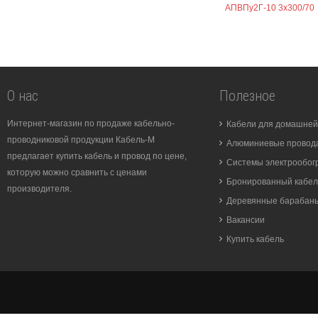
АПВПу2Г-10 3х300/70
О нас
Полезное
Интернет-магазин по продаже кабельно-
Кабели для домашней
проводниковой продукции Кабель-М
Алюминиевые провода
предлагает купить кабель и провод по цене,
Системы электрообог
которую можно сравнить с ценами
Бронированный кабел
производителя.
Деревянные барабан
Вакансии
Купить кабель