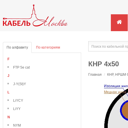
По алфавиту
По категориям
F
КНР 4х50
FTP 5e cat
Главная
/
КНР, НРШМ С
J
J-Y(St)Y
L
LiYCY
LiYY
N
NYM