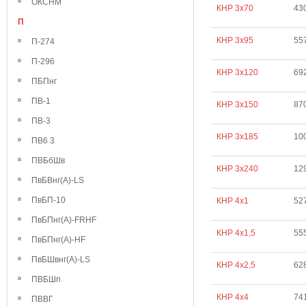
ОКСНМ
КНР 3х70
43
П
КНР 3х95
55
П-274
П-296
КНР 3х120
69
ПБПнг
ПВ-1
КНР 3х150
87
ПВ-3
КНР 3х185
10
ПВ6 3
ПВБбШв
КНР 3х240
12
ПвБВнг(А)-LS
ПвБП-10
КНР 4х1
52
ПвБПнг(А)-FRHF
КНР 4х1,5
55
ПвБПнг(А)-HF
ПвБШвнг(А)-LS
КНР 4х2,5
62
ПВБШп
КНР 4х4
74
ПВВГ