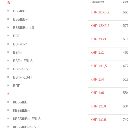
название
уро
В
ВББШВ
КНР 20Х0,2
66
ВББШВнг
КНР 12Х0,2
57
ВББШВнг-LS
ВВГ
КНР 7э х1
61
ВВГ-Пнг
ВВГнг
КНР 1х1
46
ВВГнг-FRLS
КНР 1х1,5
47
ВВГнг-LS
ВВГнг-LS-П
КНР 1х4
51
ВПП
КНР 1х6
55
К
КВББШВ
КНР 1х10
63
КВББШВнг
КВББШВнг-FRLS
КНР 1х16
74
КВББШВнг-LS