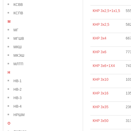
КСВВ
КНР 3х2,5+1х1,5
55
КСПВ
М
КНР 3х2,5
58
МГ
КНР 3х4
66
МГШВ
МКШ
КНР 3х6
77
МКЭШ
МЛТП
КНР 3х6+1Х4
74
Н
КНР 3х10
10
НВ-1
НВ-2
КНР 3х16
13
НВ-3
НВ-4
КНР 3х35
23
НРШМ
КНР 3х50
31
О