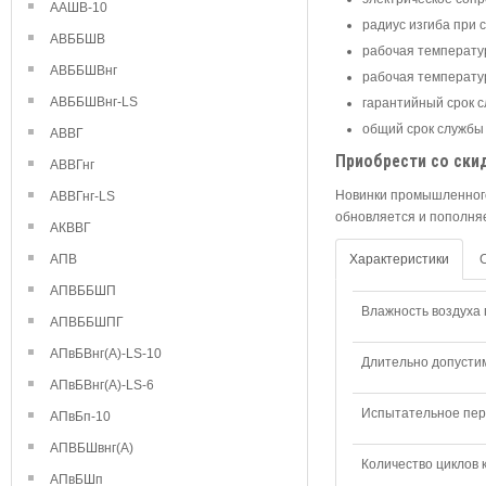
ААШВ-10
радиус изгиба при 
АВББШВ
рабочая температур
АВББШВнг
рабочая температур
АВББШВнг-LS
гарантийный срок с
общий срок службы 
АВВГ
Приобрести со ски
АВВГнг
Новинки промышленного
АВВГнг-LS
обновляется и пополняе
АКВВГ
АПВ
Характеристики
АПВББШП
Влажность воздуха п
АПВББШПГ
АПвБВнг(А)-LS-10
Длительно допустим
АПвБВнг(А)-LS-6
Испытательное пере
АПвБп-10
АПВБШвнг(А)
Количество циклов 
АПвБШп