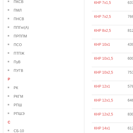
ПКСВ
КНР 7х1,5
63
ПМЛ
КНР 7х2,5
76
ПНСВ
ППГнг(А)
КНР 8х2,5
81
ПРППМ
КНР 10х1
43
ПСО
ПТПЖ
КНР 10х1,5
60
ПуВ
ПУГВ
КНР 10х2,5
75
Р
КНР 12х1
57
РК
РКГМ
КНР 12х1,5
64
РПШ
РПШЭ
КНР 12х2,5
83
С
КНР 14х1
61
СБ-10