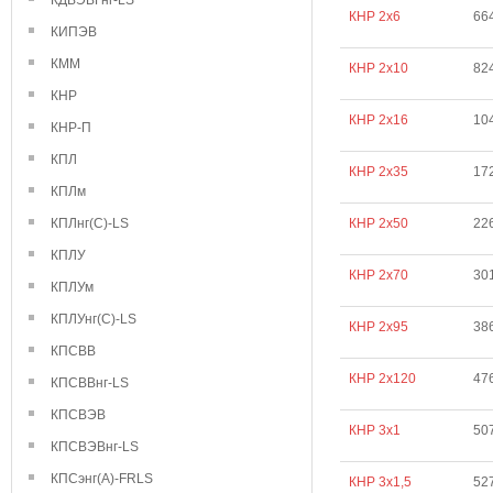
КДВЭВГнг-LS
КНР 2х6
66
КИПЭВ
КММ
КНР 2х10
82
КНР
КНР 2х16
10
КНР-П
КПЛ
КНР 2х35
17
КПЛм
КПЛнг(С)-LS
КНР 2х50
22
КПЛУ
КНР 2х70
30
КПЛУм
КПЛУнг(С)-LS
КНР 2х95
38
КПСВВ
КНР 2х120
47
КПСВВнг-LS
КПСВЭВ
КНР 3х1
50
КПСВЭВнг-LS
КПСэнг(А)-FRLS
КНР 3х1,5
52