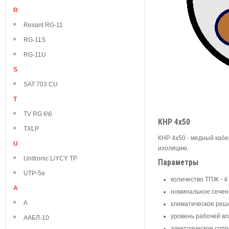
R
Rexant RG-11
RG-11S
RG-11U
S
SAT 703 CU
T
TV RG 6\6
КНР 4х50
TXLP
КНР 4х50 - медный кабе
U
изоляцию.
Unitronic LiYCY TP
Параметры
UTP-5e
количество ТПЖ - 4
А
номинальное сечен
А
климатическое реш
уровень рабочей вл
ААБЛ-10
электрическое сопр