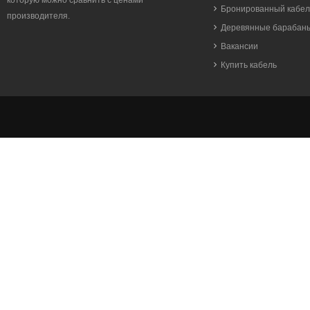
которую можно сравнить с ценами
Бронированный кабел
производителя.
Деревянные барабан
Вакансии
Купить кабель