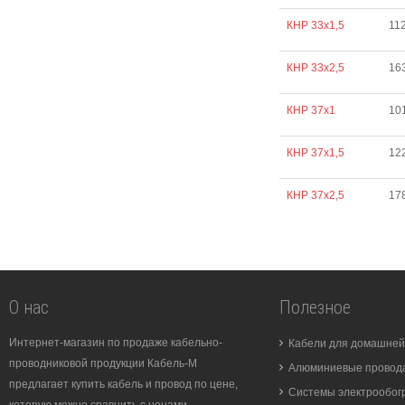
КНР 33х1,5
11
КНР 33х2,5
16
КНР 37х1
10
КНР 37х1,5
12
КНР 37х2,5
17
О нас
Полезное
Интернет-магазин по продаже кабельно-
Кабели для домашней
проводниковой продукции Кабель-М
Алюминиевые провода
предлагает купить кабель и провод по цене,
Системы электрообог