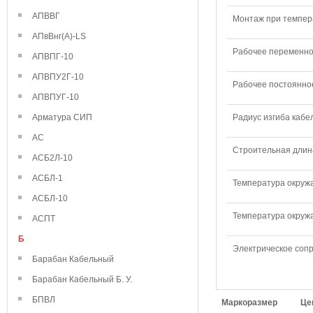
АПВВГ
Монтаж при темпера
АПвВнг(А)-LS
Рабочее переменное
АПВПГ-10
АПВПУ2Г-10
Рабочее постоянное
АПВПУГ-10
Арматура СИП
Радиус изгиба кабе
АС
Строительная длина
АСБ2Л-10
АСБЛ-1
Температура окружа
АСБЛ-10
Температура окружа
АСПТ
Б
Электрическое сопр
Барабан Кабельный
Барабан Кабельный Б. У.
БПВЛ
Маркоразмер
Це