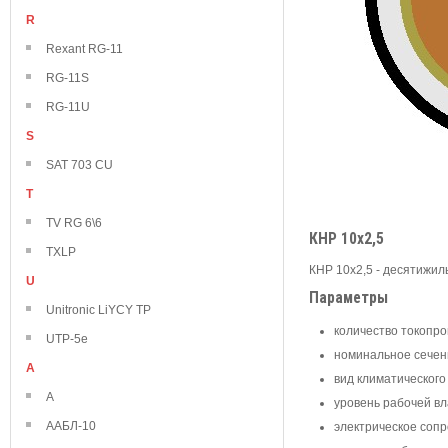
R
Rexant RG-11
RG-11S
RG-11U
S
SAT 703 CU
T
TV RG 6\6
КНР 10х2,5
TXLP
КНР 10х2,5 - десятижил
U
Параметры
Unitronic LiYCY TP
количество токопро
UTP-5e
номинальное сечен
А
вид климатического
А
уровень рабочей вл
ААБЛ-10
электрическое сопр