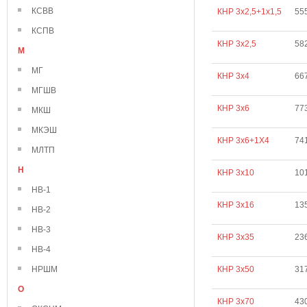
КСВВ
КНР 3х2,5+1х1,5
55
КСПВ
КНР 3х2,5
58
М
МГ
КНР 3х4
66
МГШВ
КНР 3х6
77
МКШ
МКЭШ
КНР 3х6+1Х4
74
МЛТП
Н
КНР 3х10
10
НВ-1
КНР 3х16
13
НВ-2
НВ-3
КНР 3х35
23
НВ-4
НРШМ
КНР 3х50
31
О
КНР 3х70
43