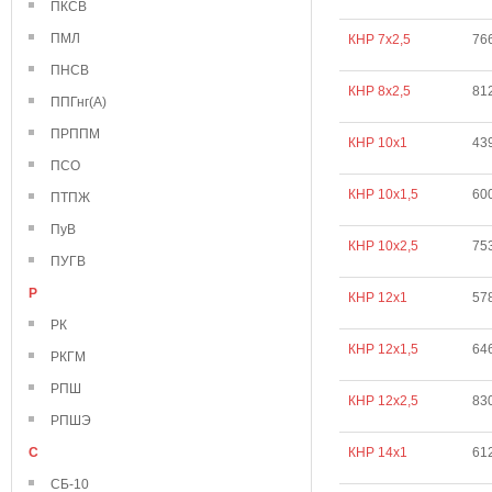
ПКСВ
ПМЛ
КНР 7х2,5
76
ПНСВ
КНР 8х2,5
81
ППГнг(А)
ПРППМ
КНР 10х1
43
ПСО
КНР 10х1,5
60
ПТПЖ
ПуВ
КНР 10х2,5
75
ПУГВ
Р
КНР 12х1
57
РК
КНР 12х1,5
64
РКГМ
РПШ
КНР 12х2,5
83
РПШЭ
С
КНР 14х1
61
СБ-10