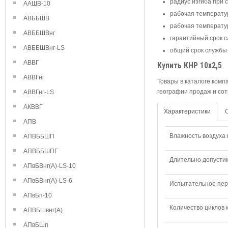
радиус изгиба при 
ААШВ-10
рабочая температур
АВББШВ
рабочая температур
АВББШВнг
гарантийный срок с
АВББШВнг-LS
общий срок службы 
АВВГ
Купить КНР 10х2,5
АВВГнг
Товары в каталоге комп
географии продаж и сот
АВВГнг-LS
АКВВГ
Характеристики
АПВ
Влажность воздуха п
АПВББШП
АПВББШПГ
Длительно допустим
АПвБВнг(А)-LS-10
АПвБВнг(А)-LS-6
Испытательное пере
АПвБп-10
Количество циклов 
АПВБШвнг(А)
АПвБШп