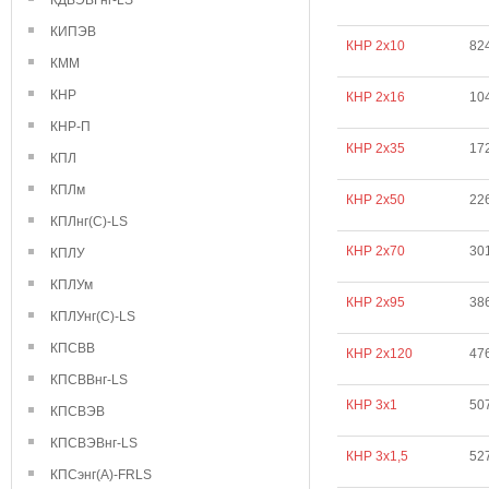
КДВЭВГнг-LS
КИПЭВ
КНР 2х10
82
КММ
КНР
КНР 2х16
10
КНР-П
КНР 2х35
17
КПЛ
КПЛм
КНР 2х50
22
КПЛнг(С)-LS
КНР 2х70
30
КПЛУ
КПЛУм
КНР 2х95
38
КПЛУнг(С)-LS
КПСВВ
КНР 2х120
47
КПСВВнг-LS
КНР 3х1
50
КПСВЭВ
КПСВЭВнг-LS
КНР 3х1,5
52
КПСэнг(А)-FRLS