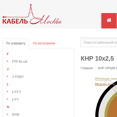
По алфавиту
По категориям
F
КНР 10х2,5
FTP 5e cat
Главная
/
КНР, НРШМ С
J
J-Y(St)Y
L
LiYCY
LiYY
N
NYM