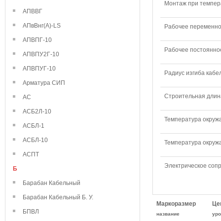
Монтаж при темпера
АПВВГ
АПвВнг(А)-LS
Рабочее переменное
АПВПГ-10
Рабочее постоянное
АПВПУ2Г-10
АПВПУГ-10
Радиус изгиба кабе
Арматура СИП
Строительная длина
АС
АСБ2Л-10
Температура окружа
АСБЛ-1
АСБЛ-10
Температура окружа
АСПТ
Электрическое сопр
Б
Барабан Кабельный
Барабан Кабельный Б. У.
Маркоразмер
Це
БПВЛ
название
уро