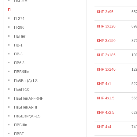
ОКСНМ
П
КНР 3х95
55
П-274
КНР 3х120
69
П-296
ПБПнг
КНР 3х150
87
ПВ-1
ПВ-3
КНР 3х185
10
ПВ6 3
КНР 3х240
12
ПВБбШв
ПвБВнг(А)-LS
КНР 4х1
52
ПвБП-10
КНР 4х1,5
55
ПвБПнг(А)-FRHF
ПвБПнг(А)-HF
КНР 4х2,5
62
ПвБШвнг(А)-LS
ПВБШп
КНР 4х4
74
ПВВГ