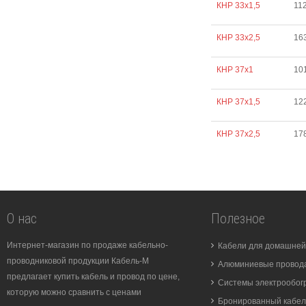
КНР 33х1,5
11
КНР 33х2,5
16
КНР 37х1
10
КНР 37х1,5
12
КНР 37х2,5
17
О нас
Полезное
Интернет-магазин по продаже кабельно-
Кабели для домашней
проводниковой продукции Кабель-М
Алюминиевые провода
предлагает купить кабель и провод по цене,
Системы электрообог
которую можно сравнить с ценами
Бронированный кабел