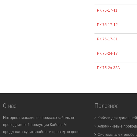
РК 75-17-11
РК 75-17-12
РК 75-17-31
РК 75-24-17
РК 75-2э-32А
О нас
Полезное
Интернет-магазин по продаже кабельно-
Кабели для домашней
проводниковой продукции Кабель-М
Алюминиевые провода
предлагает купить кабель и провод по цене,
Системы электрообог