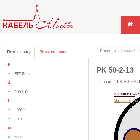
По алфавиту
По категориям
F
РК 50-2-13
FTP 5e cat
Главная
/
РК, RG, SAT
J
J-Y(St)Y
L
LiYCY
LiYY
N
NYM