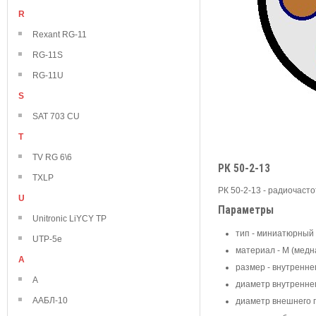
R
Rexant RG-11
RG-11S
RG-11U
S
SAT 703 CU
T
TV RG 6\6
РК 50-2-13
TXLP
РК 50-2-13 - радиочаст
U
Параметры
Unitronic LiYCY TP
тип - миниатюрный
UTP-5e
материал - М (медн
А
размер - внутренне
А
диаметр внутреннег
ААБЛ-10
диаметр внешнего п