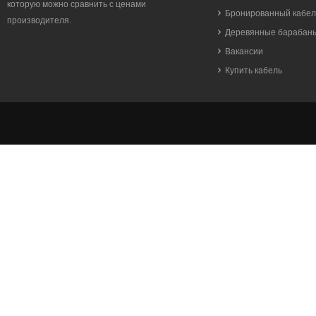
которую можно сравнить с ценами
Бронированный кабел
производителя.
Деревянные барабан
Вакансии
Купить кабель