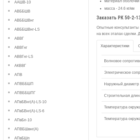
материал оболочки 
ААШВ-10
масса - 24.6 кг/км
АВББШВ
Заказать РК 50-2-1
АВББШВнг
Опытные консультанты 
АВББШВнг-LS
на всех этапах сделки.
АВВГ
Характеристики
АВВГнг
АВВГнг-LS
Волновое сопротив
АКВВГ
Электрическое сопр
АПВ
АПВББШП
Наружный диаметр 
АПВББШПГ
Строительная длина
АПвБВнг(А)-LS-10
Температура окружа
АПвБВнг(А)-LS-6
Температура окружа
АПвБп-10
АПВБШвнг(А)
АПвБШп