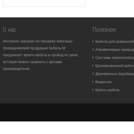
О нас
Полезное
Интернет-магазин по продаже кабельно-
Кабели для домашней
проводниковой продукции Кабель-М
Алюминиевые провода
предлагает купить кабель и провод по цене,
Системы электрообог
которую можно сравнить с ценами
Бронированный кабел
производителя.
Деревянные барабан
Вакансии
Купить кабель