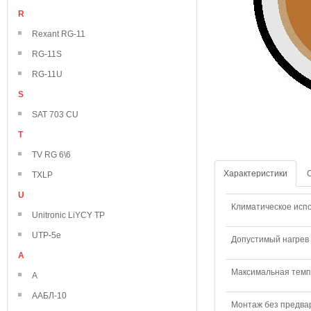
R
Rexant RG-11
RG-11S
RG-11U
S
SAT 703 CU
T
TV RG 6\6
Характеристики
TXLP
U
Климатическое исп
Unitronic LiYCY TP
UTP-5e
Допустимый нагрев 
А
Максимальная темпе
А
ААБЛ-10
Монтаж без предвар