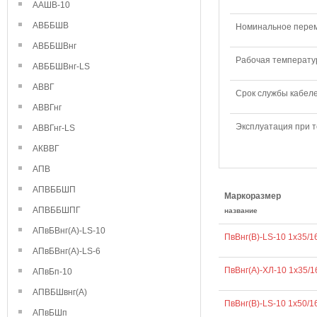
ААШВ-10
АВББШВ
Номинальное переме
АВББШВнг
Рабочая температур
АВББШВнг-LS
АВВГ
Срок службы кабелей
АВВГнг
Эксплуатация при т
АВВГнг-LS
АКВВГ
АПВ
АПВББШП
Маркоразмер
АПВББШПГ
название
АПвБВнг(А)-LS-10
ПвВнг(В)-LS-10 1х35/1
АПвБВнг(А)-LS-6
ПвВнг(А)-ХЛ-10 1х35/1
АПвБп-10
АПВБШвнг(А)
ПвВнг(В)-LS-10 1х50/1
АПвБШп