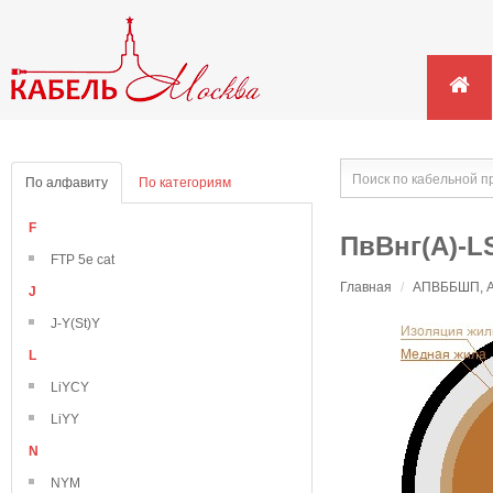
По алфавиту
По категориям
F
ПвВнг(А)-LS
FTP 5e cat
Главная
/
АПВББШП, АП
J
J-Y(St)Y
L
LiYCY
LiYY
N
NYM