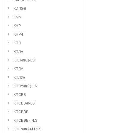
КДВЭВГнг-LS
КИПЭВ
КММ
КНР
КНР-П
КПЛ
КПЛм
КПЛнг(С)-LS
КПЛУ
КПЛУм
КПЛУнг(С)-LS
КПСВВ
КПСВВнг-LS
КПСВЭВ
КПСВЭВнг-LS
КПСэнг(А)-FRLS