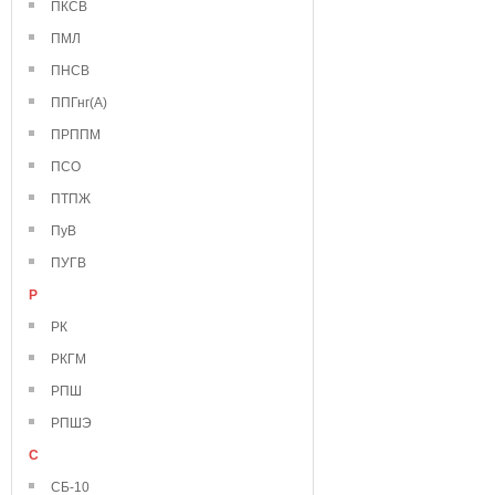
ПКСВ
ПМЛ
ПНСВ
ППГнг(А)
ПРППМ
ПСО
ПТПЖ
ПуВ
ПУГВ
Р
РК
РКГМ
РПШ
РПШЭ
С
СБ-10