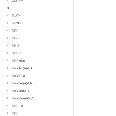
ОКСНМ
П
П-274
П-296
ПБПнг
ПВ-1
ПВ-3
ПВ6 3
ПВБбШв
ПвБВнг(А)-LS
ПвБП-10
ПвБПнг(А)-FRHF
ПвБПнг(А)-HF
ПвБШвнг(А)-LS
ПВБШп
ПВВГ