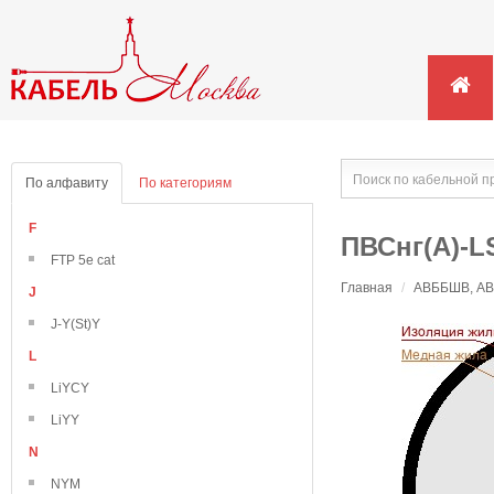
По алфавиту
По категориям
F
ПВСнг(А)-LS
FTP 5e cat
Главная
/
АВББШВ, АВВ
J
J-Y(St)Y
L
LiYCY
LiYY
N
NYM