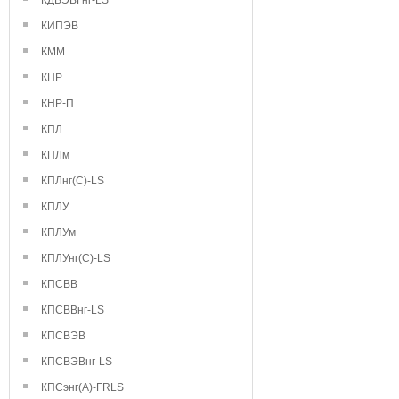
КДВЭВГнг-LS
КИПЭВ
КММ
КНР
КНР-П
КПЛ
КПЛм
КПЛнг(С)-LS
КПЛУ
КПЛУм
КПЛУнг(С)-LS
КПСВВ
КПСВВнг-LS
КПСВЭВ
КПСВЭВнг-LS
КПСэнг(А)-FRLS