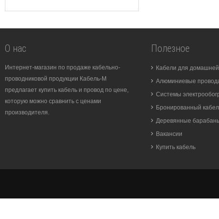
О нас
Полезное
Интернет-магазин по продаже кабельно-
Кабели для домашней
проводниковой продукции Кабель-М
Алюминиевые провода
предлагает купить кабель и провод по цене,
Системы электрообог
которую можно сравнить с ценами
Бронированный кабел
производителя.
Деревянные барабан
Вакансии
Купить кабель