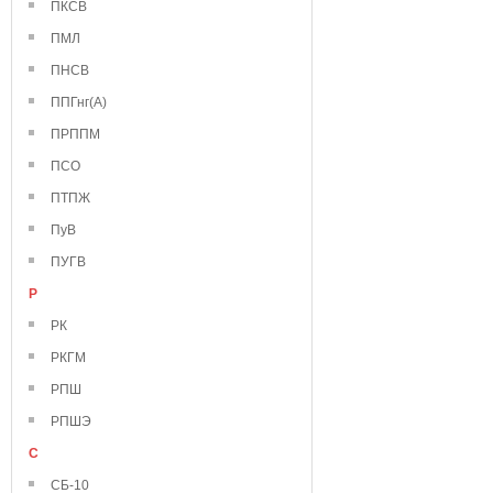
ПКСВ
ПМЛ
ПНСВ
ППГнг(А)
ПРППМ
ПСО
ПТПЖ
ПуВ
ПУГВ
Р
РК
РКГМ
РПШ
РПШЭ
С
СБ-10