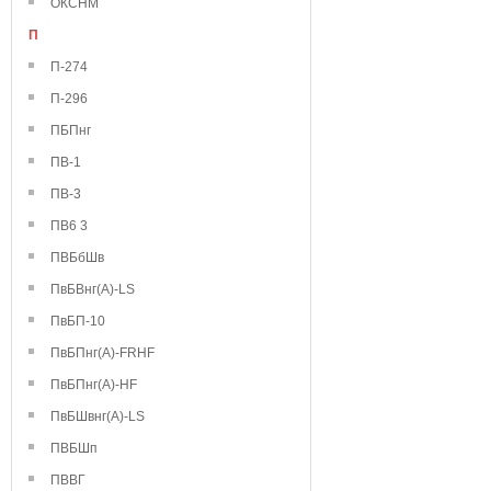
ОКСНМ
П
П-274
П-296
ПБПнг
ПВ-1
ПВ-3
ПВ6 3
ПВБбШв
ПвБВнг(А)-LS
ПвБП-10
ПвБПнг(А)-FRHF
ПвБПнг(А)-HF
ПвБШвнг(А)-LS
ПВБШп
ПВВГ