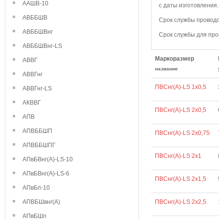
ААШВ-10
с даты изготовления.
АВББШВ
Срок службы проводо
АВББШВнг
Срок службы для про
АВББШВнг-LS
Маркоразмер
АВВГ
название
АВВГнг
ПВСнг(А)-LS 1х0,5
АВВГнг-LS
АКВВГ
ПВСнг(А)-LS 2х0,5
АПВ
АПВББШП
ПВСнг(А)-LS 2х0,75
АПВББШПГ
ПВСнг(А)-LS 2х1
АПвБВнг(А)-LS-10
АПвБВнг(А)-LS-6
ПВСнг(А)-LS 2х1,5
АПвБп-10
АПВБШвнг(А)
ПВСнг(А)-LS 2х2,5
АПвБШп