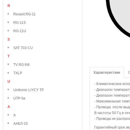
R
Rexant RG-11
RG-11S
RG-11U
S
SAT 703 CU
T
TV RG 6\6
Характеристики
TXLP
U
- Климатическое исп
- Диапазон температу
Unitronic LiYCY TP
- Диапазон температ
UTP-5e
- Максимальная темп
А
- Провода после выд
В частоты 50 Гц в те
А
- Провода не распро
ААБЛ-10
Гарантийный срок экс