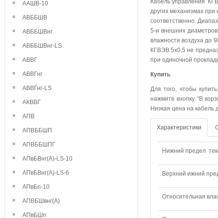
Кабель управления КГВЭ
ААШВ-10
других механизмах при 
АВББШВ
соответственно. Диапаз
5-и внешних диаметров
АВББШВнг
влажности воздуха до 
АВББШВнг-LS
КГВЭВ 5х0,5 не предназ
АВВГ
при одиночной прокладк
АВВГнг
Купить
АВВГнг-LS
Для того, чтобы купит
нажмите кнопку “В корз
АКВВГ
Низкая цена на кабель 
АПВ
Характеристики
АПВББШП
АПВББШПГ
Нижний предел тем
АПвБВнг(А)-LS-10
АПвБВнг(А)-LS-6
Верхний ижний пре
АПвБп-10
Относительная влаж
АПВБШвнг(А)
АПвБШп