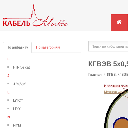
По алфавиту
По категориям
F
КГВЭВ 5х0,
FTP 5e cat
Главная
/
КГВВ, КГВЭВ
J
J-Y(St)Y
L
LiYCY
LiYY
N
NYM