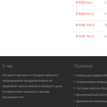
КГВЭВ 61х1
1
КГВЭВ 61х1,5
2
КГВЭВ 70х0,5
1
КГВЭВ 70х1,5
2
О нас
Полезное
Интернет-магазин по продаже кабельно-
Кабели для домашней
проводниковой продукции Кабель-М
Алюминиевые провода
предлагает купить кабель и провод по цене,
Системы электрообог
которую можно сравнить с ценами
Бронированный кабел
производителя.
Деревянные барабан