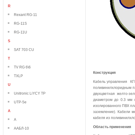
R
Rexant RG-11
RG-11S
RG-11U
S
SAT 703 CU
T
TV RG 6\6
Конструкция
TXLP
Кабель управления КГ
U
поливинилхлоридным пл
Unitronic LiYCY TP
двухцветная желто-зе
диаметром до 0.3 мм 
UTP-5e
изолированного ПВХ пла
А
заземление). Кабели 
кабеля из поливинилхло
А
Область применения
ААБЛ-10