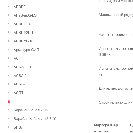
Прокладка и монтаж
АПВВГ
Минимальный радиу
АПвВнг(А)-LS
АПВПГ-10
АПВПУ2Г-10
Частота переменног
АПВПУГ-10
Испытательное пер
Арматура СИП
0,66 кВ
АС
АСБ2Л-10
Испытательное пер
кВ
АСБЛ-1
АСБЛ-10
Длительно допустим
АСПТ
Б
Строительная длин
Барабан Кабельный
Барабан Кабельный Б. У.
Маркоразмер
Ц
БПВЛ
название
у