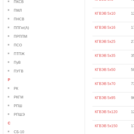
ПКСВ
ПМЛ
КГВЭВ 5х10
1
ПНСВ
КГВЭВ 5х16
1
ППГнг(А)
ПРППМ
КГВЭВ 5х25
2
ПСО
ПТПЖ
КГВЭВ 5х35
3
ПуВ
КГВЭВ 5х50
5
ПУГВ
Р
КГВЭВ 5х70
7
РК
РКГМ
КГВЭВ 5х95
9
РПШ
КГВЭВ 5х120
1
РПШЭ
С
КГВЭВ 5х150
1
СБ-10