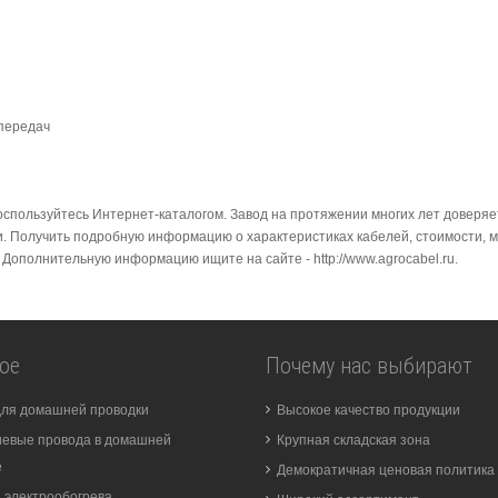
передач
оспользуйтесь Интернет-каталогом. Завод на протяжении многих лет доверя
и. Получить подробную информацию о характеристиках кабелей, стоимости, 
 Дополнительную информацию ищите на сайте - http://www.agrocabel.ru.
ое
Почему нас выбирают
для домашней проводки
Высокое качество продукции
евые провода в домашней
Крупная складская зона
е
Демократичная ценовая политика
 электрообогрева