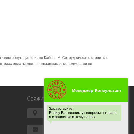
ет свою репутацию фирме Кабель-М. Сотрудничество строится
методах оплаты можно, связавшись с менеджерами по
Свяжитесь с нами
Московская область, город
Щелково, ул Рабочая, дом 8
info@kable-m.ru
Email: