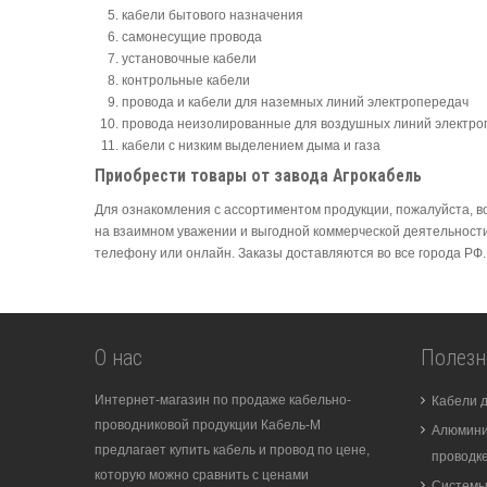
кабели бытового назначения
самонесущие провода
установочные кабели
контрольные кабели
провода и кабели для наземных линий электропередач
провода неизолированные для воздушных линий электро
кабели с низким выделением дыма и газа
Приобрести товары от завода Агрокабель
Для ознакомления с ассортиментом продукции, пожалуйста, в
на взаимном уважении и выгодной коммерческой деятельност
телефону или онлайн. Заказы доставляются во все города РФ.
О нас
Полезн
Интернет-магазин по продаже кабельно-
Кабели 
проводниковой продукции Кабель-М
Алюмини
предлагает купить кабель и провод по цене,
проводк
которую можно сравнить с ценами
Системы