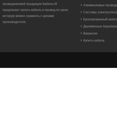
проводниковой продукции Кабель-М
Алюминиевые провода
предлагает купить кабель и провод по цене,
Системы электрообог
которую можно сравнить с ценами
Бронированный кабел
производителя.
Деревянные барабан
Вакансии
Купить кабель