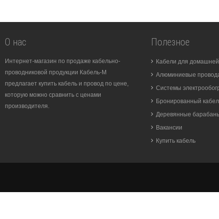
О нас
Полезное
Интернет-магазин по продаже кабельно-
Кабели для домашней
проводниковой продукции Кабель-М
Алюминиевые провода
предлагает купить кабель и провод по цене,
Системы электрообог
которую можно сравнить с ценами
Бронированный кабел
производителя.
Деревянные барабан
Вакансии
Купить кабель