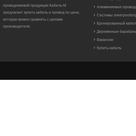
проводниковой продукции Кабель-М
Алюминиевые провода
предлагает купить кабель и провод по цене,
Системы электрообог
которую можно сравнить с ценами
Бронированный кабел
производителя.
Деревянные барабан
Вакансии
Купить кабель